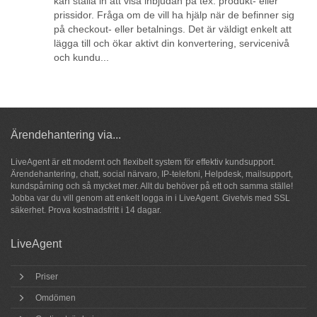
kan ställa in att visa inbjudan på tex. produkt- eller
prissidor. Fråga om de vill ha hjälp när de befinner sig
på checkout- eller betalnings. Det är väldigt enkelt att
lägga till och ökar aktivt din konvertering, servicenivå
och kundu...
Ärendehantering via...
LiveAgent är ett modernt och flexibelt system för
effektiv kundsupport
.
Ärendehantering,
chatt
, social närvaro, IP-telefoni, Helpdesk, mailsupport,
kundspårning och så
mycket mer
. Allt du behöver på ett och samma ställe!
Jobba var du vill genom att enkelt logga in i LiveAgent. Givetvis med SSL
säkerhet.
Prova
kostnadsfritt i 14 dagar.
LiveAgent
Priser
Omdömen