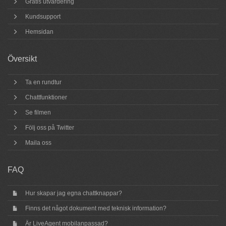
Gratis utvärdering
Kundsupport
Hemsidan
Översikt
Ta en rundtur
Chattfunktioner
Se filmen
Följ oss på Twitter
Maila oss
FAQ
Hur skapar jag egna chattknappar?
Finns det något dokument med teknisk information?
Är LiveAgent mobilanpassad?