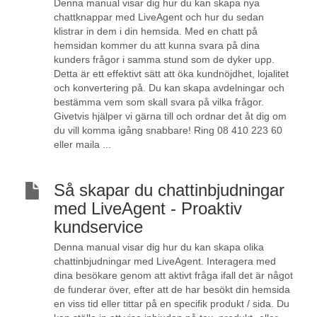
Denna manual visar dig hur du kan skapa nya
chattknappar med LiveAgent och hur du sedan
klistrar in dem i din hemsida. Med en chatt på
hemsidan kommer du att kunna svara på dina
kunders frågor i samma stund som de dyker upp.
Detta är ett effektivt sätt att öka kundnöjdhet, lojalitet
och konvertering på. Du kan skapa avdelningar och
bestämma vem som skall svara på vilka frågor.
Givetvis hjälper vi gärna till och ordnar det åt dig om
du vill komma igång snabbare! Ring 08 410 223 60
eller maila ...
Så skapar du chattinbjudningar
med LiveAgent - Proaktiv
kundservice
Denna manual visar dig hur du kan skapa olika
chattinbjudningar med LiveAgent. Interagera med
dina besökare genom att aktivt fråga ifall det är något
de funderar över, efter att de har besökt din hemsida
en viss tid eller tittar på en specifik produkt / sida. Du