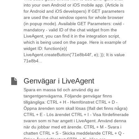
into your own Android or iOS mobile app. (Article is
for Android and iOS developers) If GET parameters
are used the chat window opens for whole browser
(in popup mode). Available GET Parameters: cwid -
mandatory - valid ID of the chat widget from the
LiveAgent, you can find it in the integration script,
which is being used on the page. Here is example of
widget ID: function(e){
LiveAgent.createButton('71e8b44f', e); }); It is value
71e8b4...
Genvägar i LiveAgent
Spara en massa tid och använd dig av
tangentgenvägarna. Följande genvägar finns
tillgängliga: CTRL + H - Hemfönstret CTRL + D -
Öppna ärenden som skall lösas (Ifall det finns några)
CTRL + E - Lös ärendet CTRL + I - Visa fördefinerade
svaren som ni har angett i LiveAgent. Använd denna
när du jobbar med ett ärende. CTRL + M - Svara i
chatten CTRL + S - Skicka meddelande CTRL + Q -