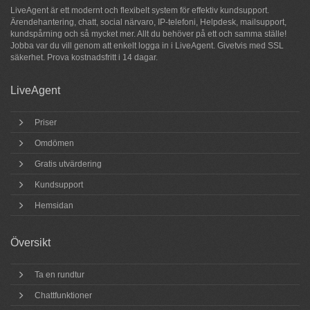
LiveAgent är ett modernt och flexibelt system för
effektiv kundsupport
.
Ärendehantering,
chatt
, social närvaro, IP-telefoni, Helpdesk, mailsupport,
kundspårning och så
mycket mer
. Allt du behöver på ett och samma ställe!
Jobba var du vill genom att enkelt logga in i LiveAgent. Givetvis med SSL
säkerhet.
Prova
kostnadsfritt i 14 dagar.
LiveAgent
Priser
Omdömen
Gratis utvärdering
Kundsupport
Hemsidan
Översikt
Ta en rundtur
Chattfunktioner