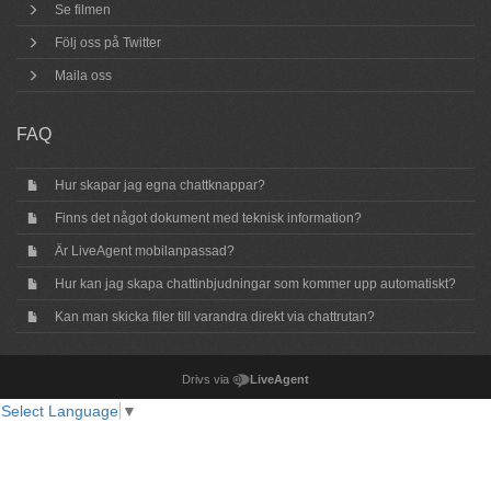
Se filmen
Följ oss på Twitter
Maila oss
FAQ
Hur skapar jag egna chattknappar?
Finns det något dokument med teknisk information?
Är LiveAgent mobilanpassad?
Hur kan jag skapa chattinbjudningar som kommer upp automatiskt?
Kan man skicka filer till varandra direkt via chattrutan?
Drivs via
LiveAgent
Select Language
▼